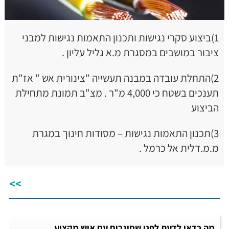
1)ביצוע סקרי נגישות ותכנון התאמות נגישות למבני
ציבור במושבים במסגרת מ.א גליל עליון .
2)התחלת עובדה במבנה תעשייה "צינורית אש " אז"ת
תענכים בשטח כי 4,000 מ"ר . מצ"ב תמונת מתחילת
הביצוע
3)תכנון התאמות נגישות – מסודות חינוך במגרת
מ.מ.דלית אל כרמל .
>>
מה כדאי לדעת לפני שסוגרים עם איש מקצוע